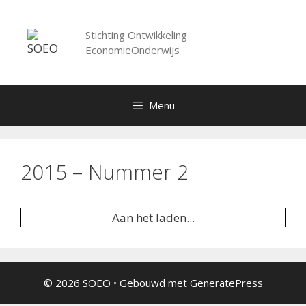
Spring
naar
Stichting Ontwikkeling
inhoud
EconomieOnderwijs
Menu
2015 – Nummer 2
Aan het laden...
© 2026 SOEO
• Gebouwd met
GeneratePress