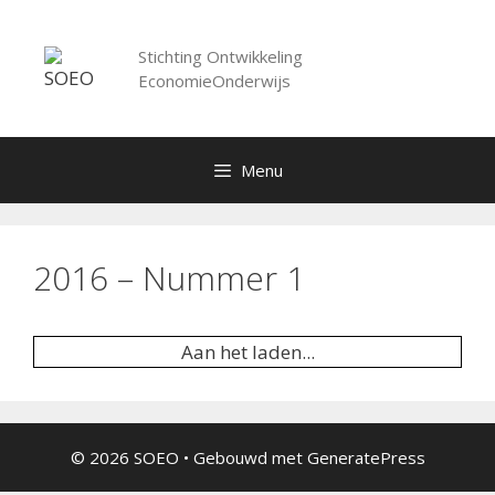
Spring
naar
Stichting Ontwikkeling
inhoud
EconomieOnderwijs
Menu
2016 – Nummer 1
Aan het laden...
© 2026 SOEO
• Gebouwd met
GeneratePress