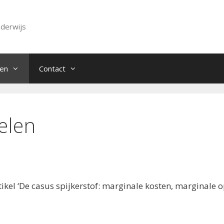
nderwijs
ven
Contact
kelen
rtikel ‘De casus spijkerstof: marginale kosten, marginal