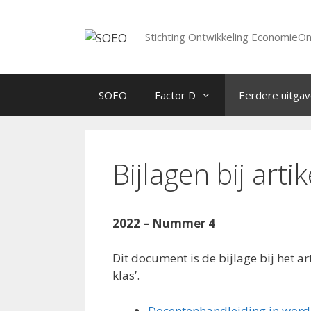
Spring
naar
Stichting Ontwikkeling EconomieO
inhoud
SOEO
Factor D
Eerdere uitga
Bijlagen bij arti
2022 – Nummer 4
Dit document is de bijlage bij het a
klas’.
Docentenhandleiding in word